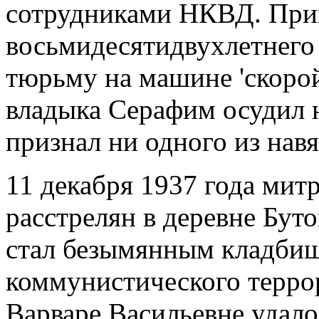
сотрудниками НКВД. Прик
восьмидесятидвухлетнего 
тюрьму на машине 'скоро
владыка Серафим осудил 
признал ни одного из нав
11 декабря 1937 года ми
расстрелян в деревне Бут
стал безымянным кладбищ
коммунистического терро
Варваре Васильевне удал